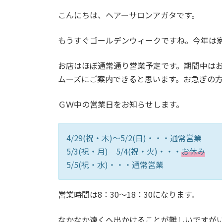
更
こんにちは、ヘアーサロンアガタです。
新
日
時
もうすぐゴールデンウィークですね。今年は
:
お店はほぼ通常通り営業予定です。期間中は
ムーズにご案内できると思います。お急ぎの
ＧＷ中の営業日をお知らせします。
4/29(祝・木)～5/2(日)・・・通常営業
5/3(祝・月) 5/4(祝・火)・・・
お休み
5/5(祝・水)・・・通常営業
営業時間は8：30～18：30になります。
なかなか遠くへ出かけることが難しいですが