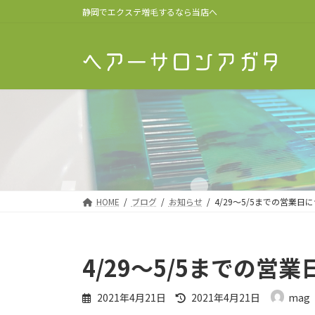
コ
ナ
静岡でエクステ増毛するなら当店へ
ン
ビ
テ
ゲ
ン
ー
ツ
シ
へ
ョ
ス
ン
キ
に
ッ
移
プ
動
HOME
ブログ
お知らせ
4/29～5/5までの営業日
4/29～5/5までの営
最
2021年4月21日
2021年4月21日
mag
終