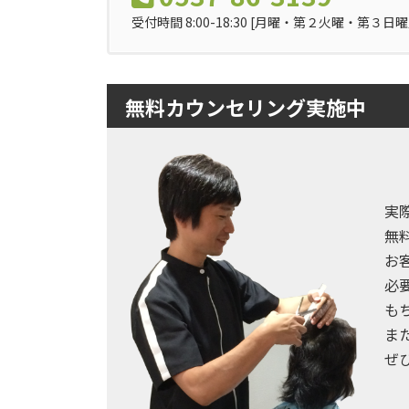
受付時間 8:00-18:30 [月曜・第２火曜・第３日曜
無料カウンセリング実施中
実
無
お
必
も
ま
ぜ