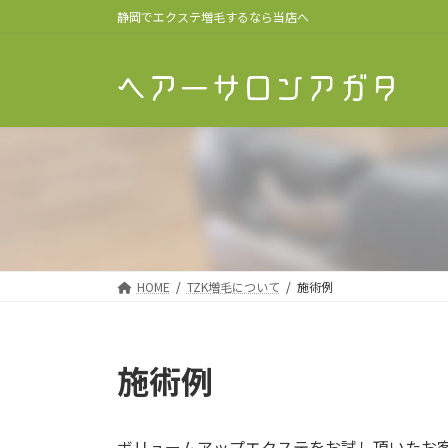
コ
ナ
静岡でエクステ増毛するなら当店へ
ン
ビ
テ
ゲ
ン
ー
ツ
シ
へ
ョ
ス
ン
キ
に
ッ
移
プ
動
HOME
TZK増毛について
施術例
施術例
ボリュームアップエクステをお試し頂いたお